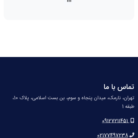
تماس با ما
تهران، نارمک، میدان پنجاه و سوم، بن بست اسلامی، پلاک 10،
طبقه 1
09127211451
02177497238