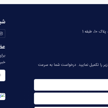
شب
 طبقه 1
عض
برای
خبرنامه nk
 زیر را تکمیل نمایید. درخواست شما به سرعت