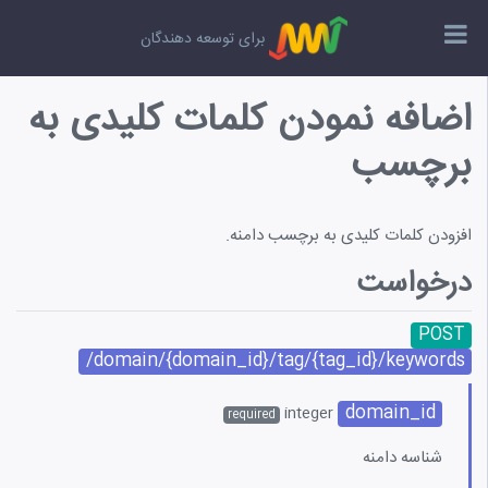
برای توسعه دهندگان
اضافه نمودن کلمات کلیدی به
نمای استفاده از Web API
برچسب
نه ها
مات کلیدی
افزودن کلمات کلیدی به برچسب دامنه.
درخواست
ا
چسب ها
POST
/domain/{domain_id}/tag/{tag_id}/keywords
شنهاد دهنده کلمه کلیدی
domain_id
integer
required
ر موارد
شناسه دامنه