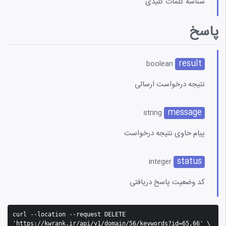
شناسه کلمات کلیدی
پاسخ
result
boolean
نتیجه درخواست ارسالی
message
string
پیام حاوی نتیجه درخواست
status
integer
کد وضعیت پاسخ دریافتی
curl --location --request DELETE 
'https://kwrank.ir/api/v1/domain/56/keywords?id=65,66' \
