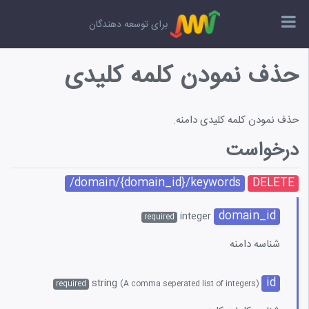
برای توسعه دهندگان
حذف نمودن کلمه کلیدی
نمای استفاده از Web API
نه ها
حذف نمودن کلمه کلیدی دامنه.
مات کلیدی
درخواست
ا
/domain/{domain_id}/keywords
DELETE
چسب ها
domain_id
integer
required
شنهاد دهنده کلمه کلیدی
شناسه دامنه
ر موارد
id
string
(A comma seperated list of integers)
required