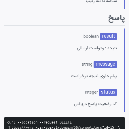
شناسه دامنه رقیب
پاسخ
result
boolean
نتیجه درخواست ارسالی
message
string
پیام حاوی نتیجه درخواست
status
integer
کد وضعیت پاسخ دریافتی
curl --location --request DELETE 
'https://kwrank.ir/api/v1/domain/56/competitors?id=15' \
