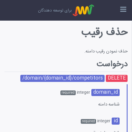
برای توسعه دهندگان
حذف رقیب
نمای استفاده از Web API
نه ها
حذف نمودن رقیب دامنه.
مات کلیدی
درخواست
ا
/domain/{domain_id}/competitors
DELETE
چسب ها
domain_id
integer
required
شنهاد دهنده کلمه کلیدی
شناسه دامنه
ر موارد
id
integer
required